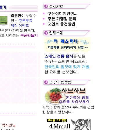
쿠폰이미지관련...
회원만이
누릴수
쿠폰 가맹점 문의
있는
쿠폰무료
포인트 충전방법
제작 이벤트
쿠폰은 내가직접 만든다.
초로 시작되는
쿠폰만들기
스페인 정통 음식
을 맛볼
수 있는 스페인 레스토랑.
한국인의 입맛에 맞게 개발
한 요리를 선보인다.
가족과 함께 웃으며 부대끼는 평범
한 삶을 사랑합니다.
.
박지민님