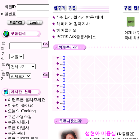
회원ID
비밀번호
* 주 1권, 월 4권 방문 대여
★
해피케어 김해지사
★
헤어클레오
★
이제 내
PC119 A/S출동서비스
★
국내 최
업
체
지
()
♣
...
역
()
♣
...
업종
()
♣
...
1
업종
()
♣
...
2
()
♣
...
()
♣
...
()
♣
...
()
♣
...
이런쿠폰 올려주세요
()
♣
...
이곳이 좋아요
()
♣
...
오늘의 Cooking
쿠폰사용소감
쿠폰 만들기
쿠폰 마법사
성현아 미용실
쿠폰 관리
(각종할인) ....
쿠폰 가맹점 문의