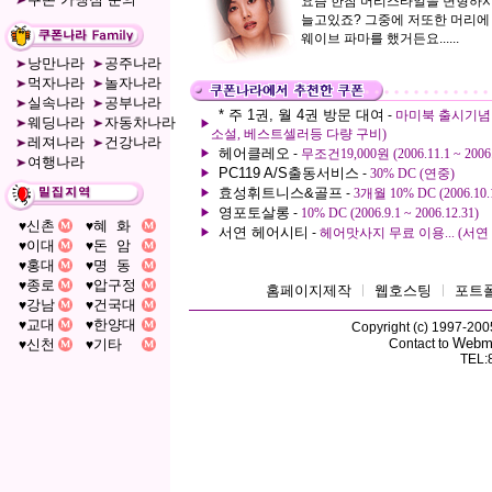
요즘 한참 머리스타일을 변형하
늘고있죠? 그중에 저또한 머리에
웨이브 파마를 했거든요......
낭만나라
공주나라
먹자나라
놀자나라
실속나라
공부나라
* 주 1권, 월 4권 방문 대여
-
마미북 출시기념 1회
웨딩나라
자동차나라
▶
소설, 베스트셀러등 다량 구비)
레져나라
건강나라
헤어클레오
-
무조건19,000원 (2006.11.1 ~ 2006.
▶
여행나라
PC119 A/S출동서비스
-
30% DC (연중)
▶
효성휘트니스&골프
-
3개월 10% DC (2006.10.1
▶
영포토살롱
-
10% DC (2006.9.1 ~ 2006.12.31)
▶
신촌
혜 화
♥
♥
서연 헤어시티
-
헤어맛사지 무료 이용... (서연
▶
이대
돈 암
♥
♥
홍대
명 동
♥
♥
종로
압구정
♥
♥
홈페이지제작
ㅣ
웹호스팅
ㅣ
포트
강남
건국대
♥
♥
교대
한양대
♥
♥
Copyright (c) 1997-2005 
Webm
신천
기타
Contact to
♥
♥
TEL: