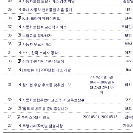
40
김은
자동차보험 토탈서비스 경쟁 치열
39
나리
국내 자동차 연료품질 처음 공개
38
신부
KTF, 드라마 웨딩이벤트
37
프리인
자동차보험 비교견적 서비스
36
보험
보험료를 절약하자
35
fdfsd
자동차 무료서비스
34
이지
포드, 한국 소비자 공략
33
cars
신차 하반기에 다량 선보여
32
fiaa
[브랜뉴 카] 2003년형 레조 개발
2002년 6월 5일
10시 ~ 2002년 6
31
히히
월드컵 우승 후보를 맞추면....^^
월 25일 20시 까
지
30
꼬꼬
자동차보험무료비교견적, 사고무료상�...
29
꼬꼬
'깜찍 이벤트'를 준비중입니다
28
2002.05.01~2002.05.15
김수
루이스 5월 이벤트
27
자동
주행거리(Km)별 점검사항