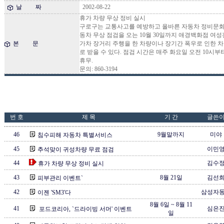
날 짜
2002-08-22
휴가 차량 무상 정비 실시
구로구는 교통사고를 예방하고 올바른 자동차 정비문화
동차 무상 점검을 오는 10월 30일까지 애경백화점 여
본 문
가차 장거리 주행을 한 차량이나 장기간 폭우로 인한 
로 받을 수 있다. 점검 시간은 매주 화요일 오전 10시부
휴무.
문의: 860-3194
번 호
제 목
기 간
글쓴
46
9월말까지
미야
침수피해 자동차 특별서비스
45
이민
추석맞이 귀성차량 무료 점검
44
김수
휴가 차량 무상 정비 실시
43
8월 21일
김선
피부관리 이벤트`
42
삼성자
이젠 'SM3'다
8월 6일 ~ 8월 11
41
심은
포드코리아, `드라이빙 서머' 이벤트
일