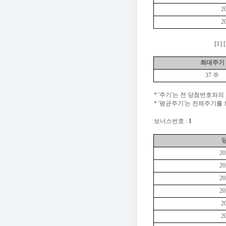
2
2
[1]
[
최대주기
37 주
* '주기'는 전 당첨번호와의
* '평균주기'는 전체주기를
보너스번호 :
1
20
20
20
20
2
2