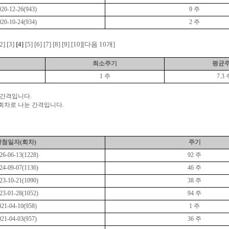
020-12-26(943)
9 주
020-10-24(934)
2 주
2]
[3]
[4]
[5]
[6]
[7]
[8]
[9]
[10]
[다음 10개]
최소주기
평균
1 주
7.3 
 간격입니다.
 회차로 나눈 간격입니다.
당첨일자(회차)
주기
26-06-13(1228)
92 주
24-09-07(1136)
46 주
23-10-21(1090)
38 주
23-01-28(1052)
94 주
021-04-10(958)
1 주
021-04-03(957)
36 주