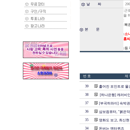
날 짜
200
:근
을 
:
:
복권
본 문
:
소니
홈씨
:등
번 호
제 
39
흩어진 포인트로 물건
38
[하나은행] 캐러비안
37
[부곡하와이] 숙박
36
삼보컴퓨터, "붉은악
35
영화도 보고, 최신현
34
돈버는 엔터퀴즈