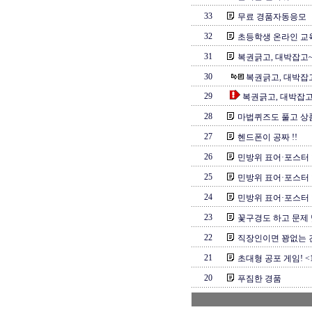
33
무료 경품자동응모
32
초등학생 온라인 교육 
31
복권긁고, 대박잡고~ lot
30
복권긁고, 대박잡고~ lo
29
복권긁고, 대박잡고~ lo
28
마법퀴즈도 풀고 상품
27
헨드폰이 공짜 !!
26
민방위 표어·포스터
25
민방위 표어·포스터
24
민방위 표어·포스터
23
꽃구경도 하고 문제 
22
직장인이면 꽝없는 건
21
초대형 공포 게임! <1
20
푸짐한 경품