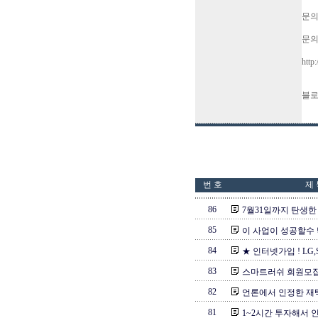
문의
문의메
ht
블로그
번 호
제 
86
7월31일까지 탄생한 
85
이 사업이 성공할수
84
★ 인터넷가입 ! LG,S
83
스마트러쉬 회원모집
82
언론에서 인정한 
81
1~2시간 투자해서 