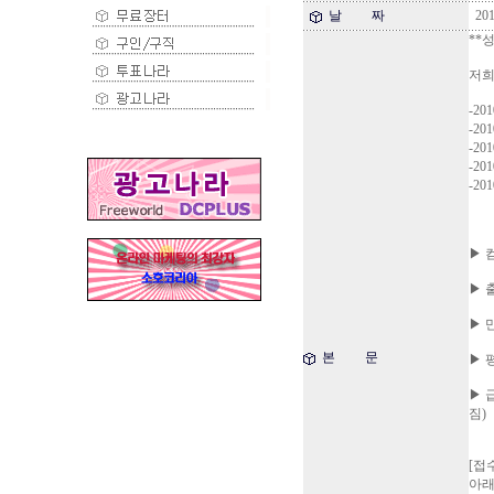
날 짜
201
**
저희
-2
-2
-2
-2
-2
▶ 
▶ 
▶ 
본 문
▶ 
▶ 
짐)
[접
아래