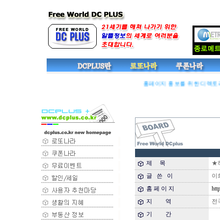
홈페이지 홍보를 위한 디렉토리 
제 목
★하
글 쓴 이
이희영
홈 페 이 지
http
지 역
전
기 간