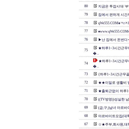
80
지금은 투잡시대/ 부
79
집에서 편하게 시간
78
qWe555.COM♠ㅋrㅈ
77
♠www.qWe555.COM
76
▶난 집에서 돈번다◀
★하루1~3시간근무
75
�...
★하루1~3시간근
74
�...
73
{하루1~3시간근무
72
★★이일로 생활비 
71
★출퇴근없이 하루1~
70
((TV방영))성실한 
69
(급;구;)남녀 아르바
68
아르바이트모집(대학생
67
☆★주부,회사원,대학생