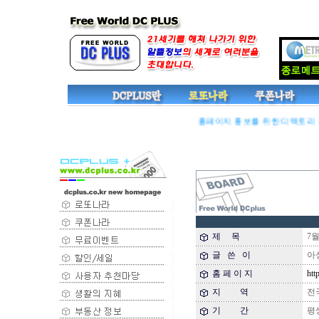
홈페이지 홍보를 위한 디렉토리 기능
제 목
7월
글 쓴 이
아
홈 페 이 지
http:
지 역
전
기 간
평