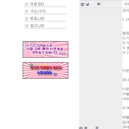
날 짜
201
코리
1. 
캠핑
1) 기
2)
※ 
※ 2
다운
유니
다운
어떻
네트
47
레벨
일대
20
본 문