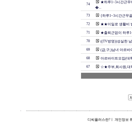
★하루1~3시간근무
74
�...
73
{하루1~3시간근무
72
★★이일로 생활비 
71
★출퇴근없이 하루1~
70
((TV방영))성실한 
69
(급;구;)남녀 아르바
68
아르바이트모집(대학생
67
☆★주부,회사원,대학생
디씨플러스란?
ㅣ
개인정보 