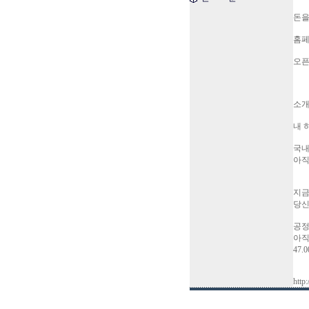
돈을
홈페
오픈
소개
내 
국내
아직
지금
당신
공정
아직
47.
http: