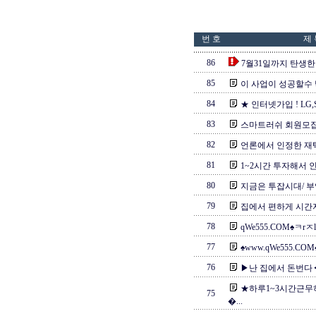
번 호
제 
86
7월31일까지 탄생한 
85
이 사업이 성공할수
84
★ 인터넷가입 ! LG,S
83
스마트러쉬 회원모집
82
언론에서 인정한 
81
1~2시간 투자해서 
80
지금은 투잡시대/ 부
79
집에서 편하게 시간
78
qWe555.COM♠ㅋrㅈ
77
♠www.qWe555.COM
76
▶난 집에서 돈번다◀
★하루1~3시간근무
75
�...