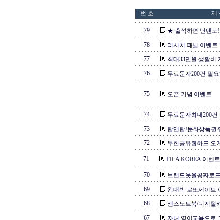
번 호
제 
79
★ 출석하면 닌텐도! 
78
리서치 패널 이벤트
77
최대33만원 생활비
76
무료문자200건 필요
75
오픈 기념 이벤트
74
무료문자최대200건 
73
탑앤탑!문화상품권
72
무한공유웹하드 오케
71
FILA KOREA 이
70
브랜드옷을공짜로드
69
왕대박 로또세이브 이
68
센스노트북/디지털카메
67
자녀 영어교육으로 