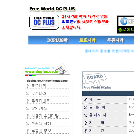
홈페이지 홍보를 위한 디렉토리 기
제 목
디지
글 쓴 이
hij
홈 페 이 지
http
지 역
전
기 간
2003