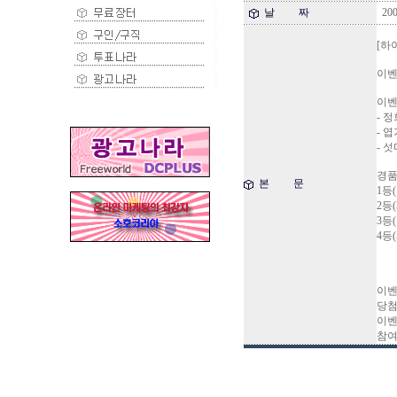
날 짜
200
[하
이벤
이벤
- 
- 
- 
경품 
본 문
1등
2등
3등
4등
이벤트
당첨자
이벤트 
참여