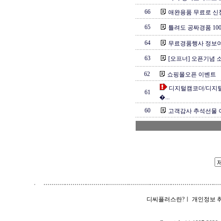
66
애완용품 무료로 신청
65
틀려도 공짜경품 100
64
무료경품행사 정보
63
[오프너] 오픈기념 소
62
쇼핑몰오픈 이벤트
디지털캠코더/디지
61
�...
60
고객감사 추석선물
디씨플러스란?
ㅣ
개인정보 