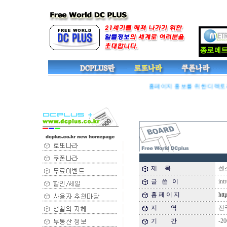
홈페이지 홍보를 위한 디렉토리 
제 목
센스
글 쓴 이
intr
홈 페 이 지
http
지 역
전
기 간
-20