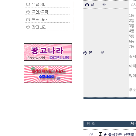
날 짜
200
1등
2등 
3등
4등
5등
6등
7등
본 문
실시
아직
많이
주소 :
번 호
제 
79
★ 출석하면 닌텐도! 