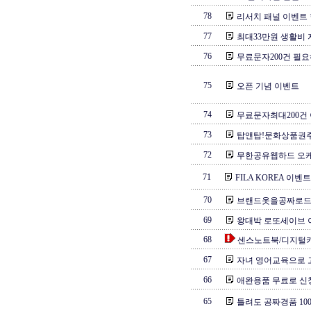
78
리서치 패널 이벤트
77
최대33만원 생활비
76
무료문자200건 필요
75
오픈 기념 이벤트
74
무료문자최대200건 
73
탑앤탑!문화상품권
72
무한공유웹하드 오케
71
FILA KOREA 이
70
브랜드옷을공짜로드
69
왕대박 로또세이브 이
68
센스노트북/디지털카
67
자녀 영어교육으로 
66
애완용품 무료로 신청
65
틀려도 공짜경품 100