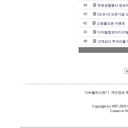
64
무료경품행사 정보
63
[오프너] 오픈기념 소
62
쇼핑몰오픈 이벤트
61
디지털캠코더/디지털
60
고객감사 추석선물
디씨플러스란?
ㅣ
개인정보 
Copyright (c) 1997-202
Contact to
W