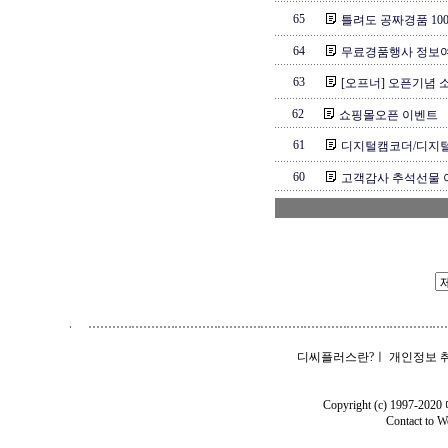
65
틀려도 공짜경품 100
64
무료경품행사 정보
63
[오프너] 오픈기념 소
62
쇼핑몰오픈 이벤트
61
디지털캠코더/디지털
60
고객감사 추석선물
디씨플러스란?
ㅣ
개인정보 
Copyright (c) 1997-202
Contact to
W