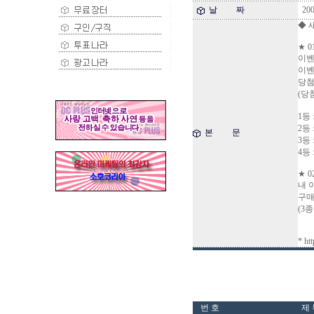
날 짜
200
◆ 
★ 0
이벤트
이벤
당첨
(당
1등 
2등 
본 문
3등 
4등 
★ 0
내 
구매
(3
* ht
번 호
제 