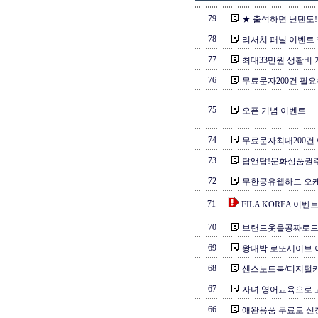
79
★ 출석하면 닌텐도! 
78
리서치 패널 이벤트
77
최대33만원 생활비
76
무료문자200건 필요
75
오픈 기념 이벤트
74
무료문자최대200건 
73
탑앤탑!문화상품권
72
무한공유웹하드 오케
71
FILA KOREA 이
70
브랜드옷을공짜로드
69
왕대박 로또세이브 이
68
센스노트북/디지털카메
67
자녀 영어교육으로 
66
애완용품 무료로 신청