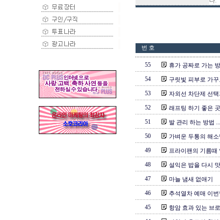
다.
번 호
55
휴가 공짜로 가는 
54
구릿빛 피부로 가꾸
53
자외선 차단제 선택
52
래프팅 하기 좋은 곳 
51
발 관리 하는 방법 ..
50
가벼운 두통의 해소법 
49
프라이팬의 기름때
48
설익은 밥을 다시 
47
마늘 냄새 없애기
46
추석열차 예매 이번달
45
항암 효과 있는 브