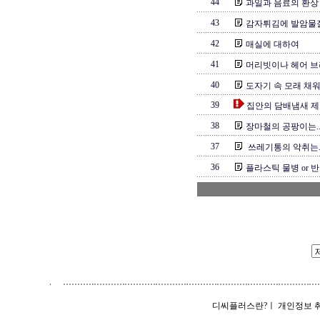
44
과일과 음료의 환상
43
감자튀김에 발암물
42
매실에 대하여
41
머리빗이나 헤어 브
40
도자기 속 모래 채워
39
집안의 담배냄새 
38
장마철의 공팡이는..
37
쓰레기통의 악취는.
36
플라스틱 물병 or 
디씨플러스란?
ㅣ
개인정보 