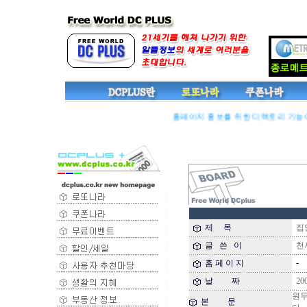
홈페이지 홍보를 위한 디렉토리 기능이 추
제 목
집안
글 쓴 이
천사 
-
홈 페 이 지
날 짜
200
원두
본 문